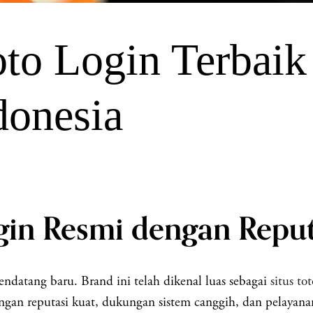
to Login Terbaik
donesia
gin Resmi dengan Reput
atang baru. Brand ini telah dikenal luas sebagai
situs to
Dengan reputasi kuat, dukungan sistem canggih, dan pela