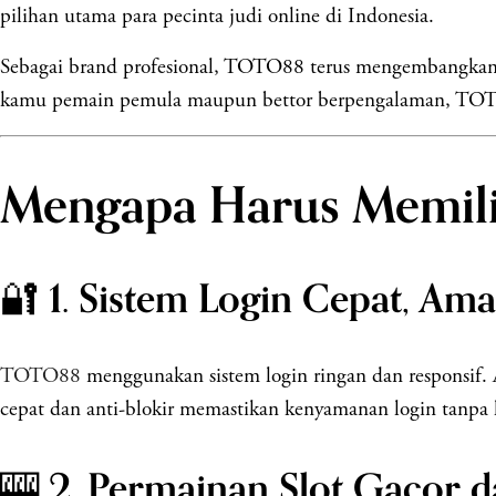
pilihan utama para pecinta judi online di Indonesia.
Sebagai brand profesional, TOTO88 terus mengembangkan
kamu pemain pemula maupun bettor berpengalaman, TO
Mengapa Harus Memil
1. Sistem Login Cepat, Ama
🔐
TOTO88
menggunakan sistem login ringan dan responsif. A
cepat dan anti-blokir memastikan kenyamanan login tanpa
2. Permainan Slot Gacor da
🎰