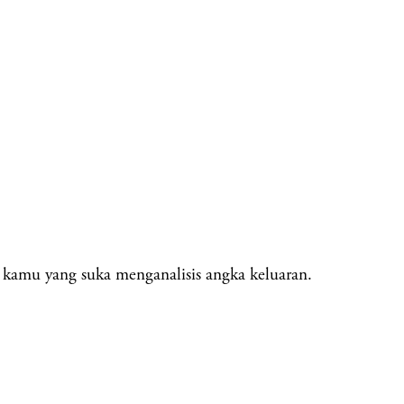
uk kamu yang suka menganalisis angka keluaran.