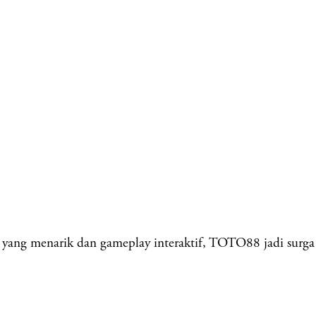
ik yang menarik dan gameplay interaktif, TOTO88 jadi surga