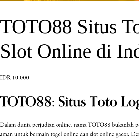
TOTO88 Situs To
Slot Online di In
IDR 10.000
TOTO88: Situs Toto Lo
Dalam dunia perjudian online, nama TOTO88 bukanlah pend
aman untuk bermain togel online dan slot online gacor. 