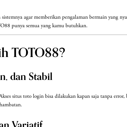
 sistemnya agar memberikan pengalaman bermain yang ny
TO88 punya semua yang kamu butuhkan.
ih TOTO88?
n, dan Stabil
kses situs toto login bisa dilakukan kapan saja tanpa error
 hambatan.
n Variatif